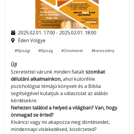
2025.02.01. 17:00 - 2025.02.01. 18:00
Éden Völgye
#Ifjúsági
#Ifjúság
#Önismeret
#keresztény
ÚJ!
Szeretettel várunk minden fiatalt
szombat
délutáni alkalmainkon,
ahol különféle
pszichológiai témájú könyvek és a Biblia
segítségével kutatjuk a válaszolat az alábbi
kérdésekre:
Nehezen találod a helyed a világban? Van, hogy
önmagad se érted?
Kiváncsi vagy mi akapozza meg döntéseidet,
mindennapi vislekedésed, közérzeted?