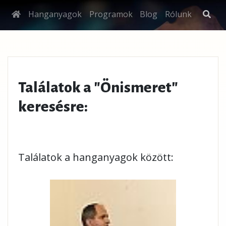
Hanganyagok
Programok
Blog
Rólunk
Találatok a "Önismeret"
keresésre:
Találatok a hanganyagok között: