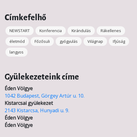
Címkefelhő
NEWSTART
Konferencia
Kirándulás
Rákellenes
életmód
Főzősuli
gyógyulás
Világnap
Ifjúság
langyos
Gyülekezeteink címe
Éden Völgye
1042 Budapest, Görgey Artúr u. 10.
Kistarcsai gyülekezet
2143 Kistarcsa, Hunyadi u. 9.
Éden Völgye
Éden Völgye