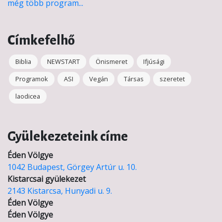
még több program...
Címkefelhő
Biblia
NEWSTART
Önismeret
Ifjúsági
Programok
ASI
Vegán
Társas
szeretet
laodicea
Gyülekezeteink címe
Éden Völgye
1042 Budapest, Görgey Artúr u. 10.
Kistarcsai gyülekezet
2143 Kistarcsa, Hunyadi u. 9.
Éden Völgye
Éden Völgye