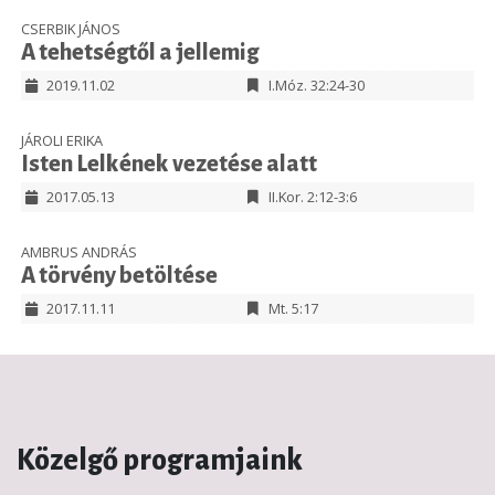
CSERBIK JÁNOS
A tehetségtől a jellemig
2019.11.02
I.Móz. 32:24-30
JÁROLI ERIKA
Isten Lelkének vezetése alatt
2017.05.13
II.Kor. 2:12-3:6
AMBRUS ANDRÁS
A törvény betöltése
2017.11.11
Mt. 5:17
Közelgő programjaink