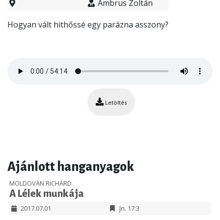
Ambrus Zoltán
Hogyan vált hithőssé egy parázna asszony?
Letöltés
Ajánlott hanganyagok
MOLDOVÁN RICHÁRD
A Lélek munkája
2017.07.01
Jn. 17:3