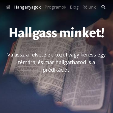
Hanganyagok
Programok
Blog
Rólunk
Hallgass minket!
Válassz a felvételek közül vagy keress egy
témára, és már hallgathatod is a
prédikációt.