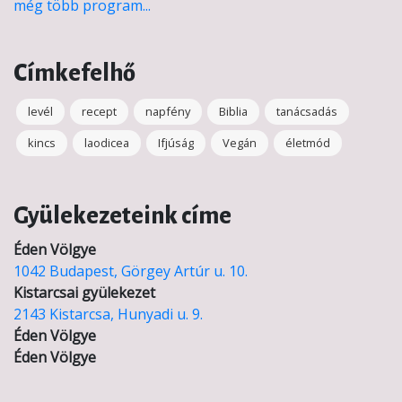
még több program...
Címkefelhő
levél
recept
napfény
Biblia
tanácsadás
kincs
laodicea
Ifjúság
Vegán
életmód
Gyülekezeteink címe
Éden Völgye
1042 Budapest, Görgey Artúr u. 10.
Kistarcsai gyülekezet
2143 Kistarcsa, Hunyadi u. 9.
Éden Völgye
Éden Völgye