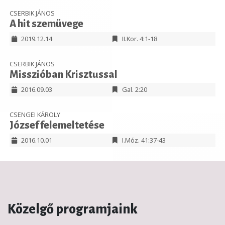
CSERBIK JÁNOS
A hit szemüvege
2019.12.14
II.Kor. 4:1-18
CSERBIK JÁNOS
Misszióban Krisztussal
2016.09.03
Gal. 2:20
CSENGEI KÁROLY
József felemeltetése
2016.10.01
I.Móz. 41:37-43
Közelgő programjaink