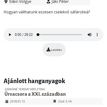
Éden Völgye
Jáki Péter
Hogyan vállhatunk eszesen cselekvő sáfárokká?
Letöltés
Ajánlott hanganyagok
ZARKÁNÉ TEREMY KRISZTINA
Úrvacsora a XXI. században
2018.01.13
Zsid. 5:14