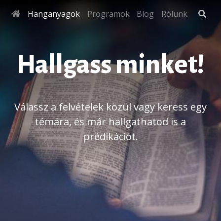
Hanganyagok
Programok
Blog
Rólunk
Hallgass minket!
Válassz a felvételek közül vagy keress egy
témára, és már hallgathatod is a
prédikációt.