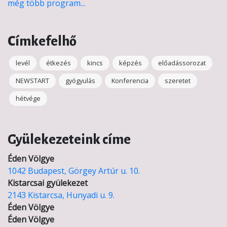
még több program...
Címkefelhő
levél
étkezés
kincs
képzés
előadássorozat
NEWSTART
gyógyulás
Konferencia
szeretet
hétvége
Gyülekezeteink címe
Éden Völgye
1042 Budapest, Görgey Artúr u. 10.
Kistarcsai gyülekezet
2143 Kistarcsa, Hunyadi u. 9.
Éden Völgye
Éden Völgye