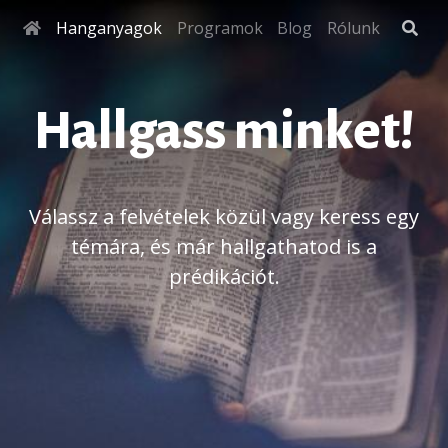
Hanganyagok
Programok
Blog
Rólunk
Hallgass minket!
Válassz a felvételek közül vagy keress egy
témára, és már hallgathatod is a
prédikációt.