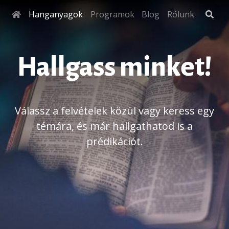
Hanganyagok
Programok
Blog
Rólunk
Hallgass minket!
Válassz a felvételek közül vagy keress egy
témára, és már hallgathatod is a
prédikációt.