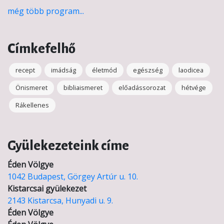
még több program...
Címkefelhő
recept
imádság
életmód
egészség
laodicea
Önismeret
bibliaismeret
előadássorozat
hétvége
Rákellenes
Gyülekezeteink címe
Éden Völgye
1042 Budapest, Görgey Artúr u. 10.
Kistarcsai gyülekezet
2143 Kistarcsa, Hunyadi u. 9.
Éden Völgye