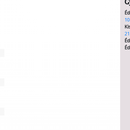
G
Éd
10
Ki
21
Éd
Éd