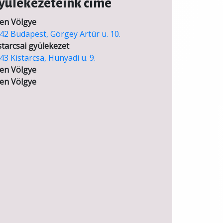
yülekezeteink címe
en Völgye
42 Budapest, Görgey Artúr u. 10.
starcsai gyülekezet
43 Kistarcsa, Hunyadi u. 9.
en Völgye
en Völgye