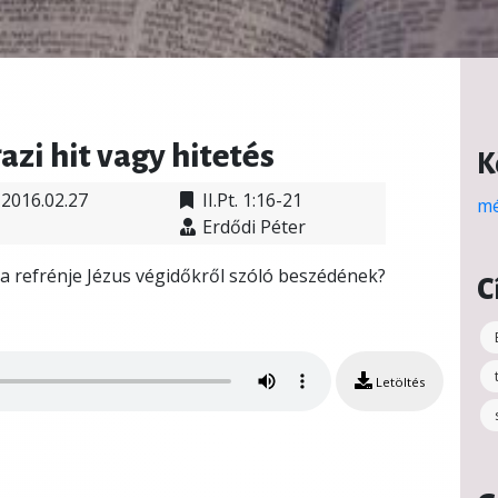
gazi hit vagy hitetés
K
2016.02.27
II.Pt. 1:16-21
mé
Erdődi Péter
 a refrénje Jézus végidőkről szóló beszédének?
C
Letöltés