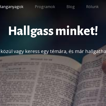
Hanganyagok
Programok
Blog
Rólunk
Hallgass minket!
k közül vagy keress egy témára, és már hallgathat