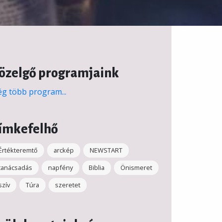
özelgő programjaink
g több program...
ímkefelhő
Értékteremtő
arckép
NEWSTART
tanácsadás
napfény
Biblia
Önismeret
szív
Túra
szeretet