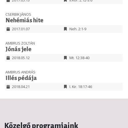
2017.05.13
II.Kor. 2:12-3:6
CSERBIK JÁNOS
Nehémiás hite
2017.01.07
Neh. 2:1-9
AMBRUS ZOLTÁN
Jónás jele
2018.05.12
Mt. 12:38-40
AMBRUS ANDRÁS
Illés pédája
2018.04.21
I. Kir. 18:17-46
Közelgő programjaink