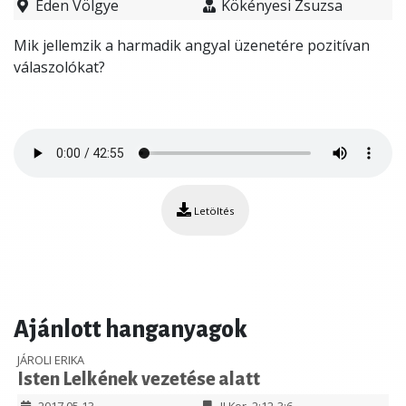
Éden Völgye
Kökényesi Zsuzsa
Mik jellemzik a harmadik angyal üzenetére pozitívan
válaszolókat?
Letöltés
Ajánlott hanganyagok
JÁROLI ERIKA
Isten Lelkének vezetése alatt