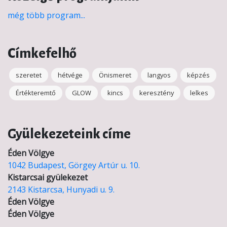
még több program...
Címkefelhő
szeretet
hétvége
Önismeret
langyos
képzés
Értékteremtő
GLOW
kincs
keresztény
lelkes
Gyülekezeteink címe
Éden Völgye
1042 Budapest, Görgey Artúr u. 10.
Kistarcsai gyülekezet
2143 Kistarcsa, Hunyadi u. 9.
Éden Völgye
Éden Völgye