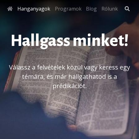
Hanganyagok
Programok
Blog
Rólunk
Hallgass minket!
Válassz a felvételek közül vagy keress egy
témára, és már hallgathatod is a
prédikációt.