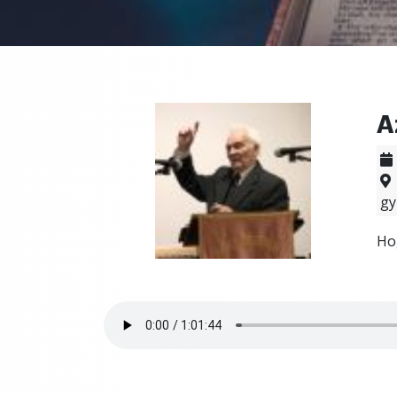
A
gy
Ho