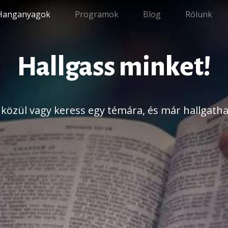
Hanganyagok
Programok
Blog
Rólunk
Hallgass minket!
k közül vagy keress egy témára, és már hallgathat