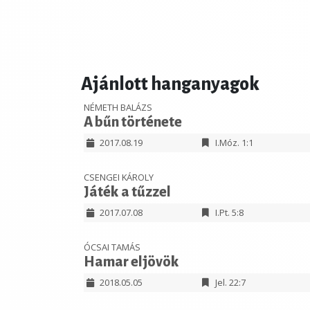
Ajánlott hanganyagok
NÉMETH BALÁZS
A bűn története
2017.08.19
I.Móz. 1:1
CSENGEI KÁROLY
Játék a tűzzel
2017.07.08
I.Pt. 5:8
ÓCSAI TAMÁS
Hamar eljövök
2018.05.05
Jel. 22:7