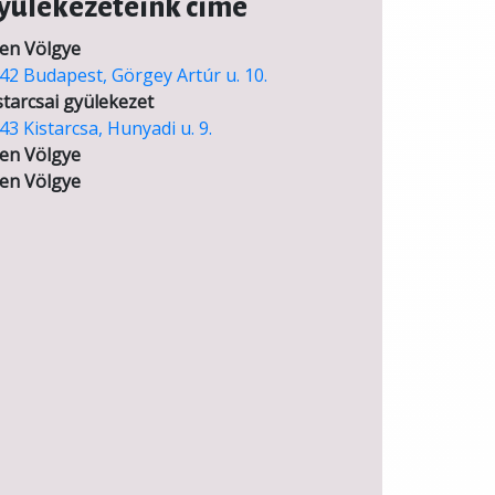
yülekezeteink címe
en Völgye
42 Budapest, Görgey Artúr u. 10.
starcsai gyülekezet
43 Kistarcsa, Hunyadi u. 9.
en Völgye
en Völgye