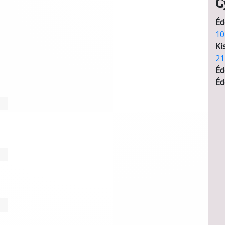
G
Éd
10
Ki
21
Éd
Éd