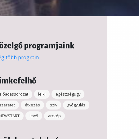
özelgő programjaink
g több program...
ímkefelhő
előadássorozat
lelki
egészségügy
szeretet
étkezés
szív
gyógyulás
NEWSTART
levél
arckép