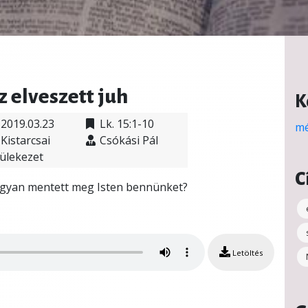
z elveszett juh
K
2019.03.23
Lk. 15:1-10
mé
Kistarcsai
Csókási Pál
ülekezet
C
gyan mentett meg Isten bennünket?
Letöltés