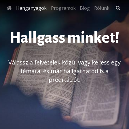
Hanganyagok
Programok
Blog
Rólunk
Hallgass minket!
Válassz a felvételek közül vagy keress egy
témára, és már hallgathatod is a
prédikációt.