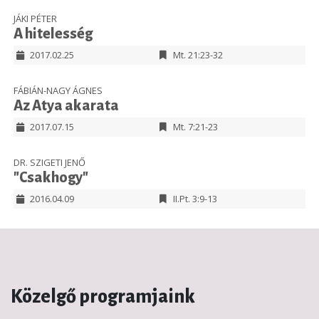
JÁKI PÉTER
A hitelesség
2017.02.25
Mt. 21:23-32
FÁBIÁN-NAGY ÁGNES
Az Atya akarata
2017.07.15
Mt. 7:21-23
DR. SZIGETI JENŐ
"Csakhogy"
2016.04.09
II.Pt. 3:9-13
Közelgő programjaink