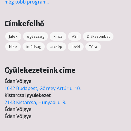
még több program...
Címkefelhő
Játék
egészség
kincs
ASI
Diákszombat
Nike
imádság
arckép
levél
Túra
Gyülekezeteink címe
Éden Völgye
1042 Budapest, Görgey Artúr u. 10.
Kistarcsai gyülekezet
2143 Kistarcsa, Hunyadi u. 9.
Éden Völgye
Éden Völgye