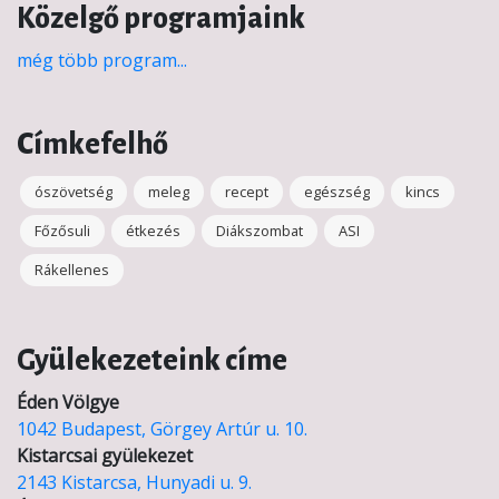
Közelgő programjaink
még több program...
Címkefelhő
ószövetség
meleg
recept
egészség
kincs
Főzősuli
étkezés
Diákszombat
ASI
Rákellenes
Gyülekezeteink címe
Éden Völgye
1042 Budapest, Görgey Artúr u. 10.
Kistarcsai gyülekezet
2143 Kistarcsa, Hunyadi u. 9.