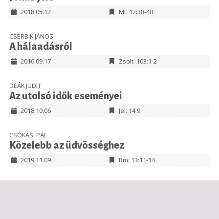
2018.05.12
Mt. 12:38-40
CSERBIK JÁNOS
A hálaadásról
2016.09.17
Zsolt. 103:1-2
DEÁK JUDIT
Az utolsó idők eseményei
2018.10.06
Jel. 14:9
CSÓKÁSI PÁL
Közelebb az üdvösséghez
2019.11.09
Rm. 13:11-14