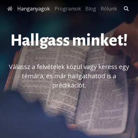
Hanganyagok
Programok
Blog
Rólunk
Hallgass minket!
Válassz a felvételek közül vagy keress egy
témára, és már hallgathatod is a
prédikációt.