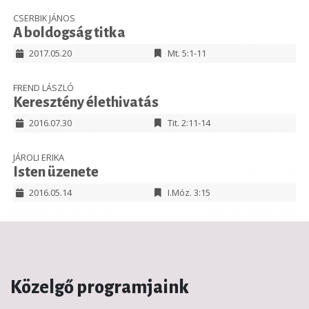
CSERBIK JÁNOS
A boldogság titka
2017.05.20
Mt. 5:1-11
FREND LÁSZLÓ
Keresztény élethivatás
2016.07.30
Tit. 2:11-14
JÁROLI ERIKA
Isten üzenete
2016.05.14
I.Móz. 3:15
Közelgő programjaink