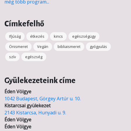
még több program...
Címkefelhő
Ifjúság
étkezés
kincs
egészségügy
Önismeret
Vegán
bibliaismeret
gyógyulás
szív
egészség
Gyülekezeteink címe
Éden Völgye
1042 Budapest, Görgey Artúr u. 10.
Kistarcsai gyülekezet
2143 Kistarcsa, Hunyadi u. 9.
Éden Völgye
Éden Völgye