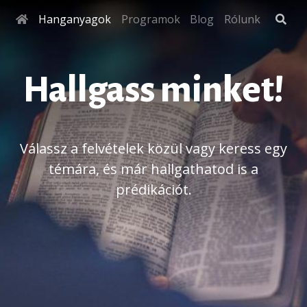
Hanganyagok
Programok
Blog
Rólunk
Hallgass minket!
Válassz a felvételek közül vagy keress egy
témára, és már hallgathatod is a
prédikációt.