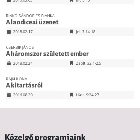
2016.03.05
Mt. 5:13
RINKÓ SÁNDOR ÉS BIANKA
A laodiceai üzenet
2018.02.17
Jel. 3:14-18
CSERBIK JÁNOS
A háromszor született ember
2018.02.24
Zsolt. 32:1-2,5
RAJKI ILONA
A kitartásról
2016.08.20
I.Kor. 9:24-27
Közelgő programjaink