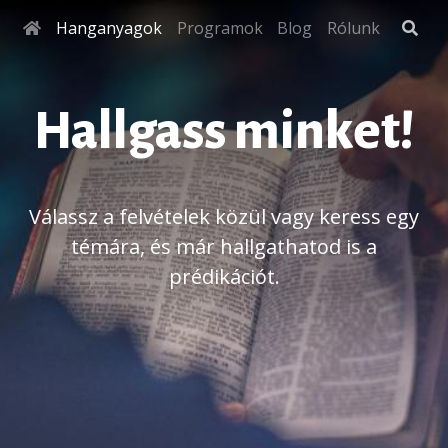
Hanganyagok
Programok
Blog
Rólunk
Hallgass minket!
Válassz a felvételek közül vagy keress egy
témára, és már hallgathatod is a
prédikációt.