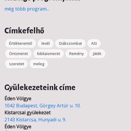
még több program...
Címkefelhő
Értékteremtő
levél
Diákszombat
ASI
Önismeret
bibliaismeret
Remény
Játék
szeretet
meleg
Gyülekezeteink címe
Éden Völgye
1042 Budapest, Görgey Artúr u. 10.
Kistarcsai gyülekezet
2143 Kistarcsa, Hunyadi u. 9.
Éden Völgye