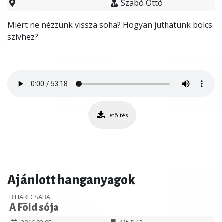
Szabó Ottó
Miért ne nézzünk vissza soha? Hogyan juthatunk bölcs
szívhez?
Letöltés
Ajánlott hanganyagok
BIHARI CSABA
A Föld sója