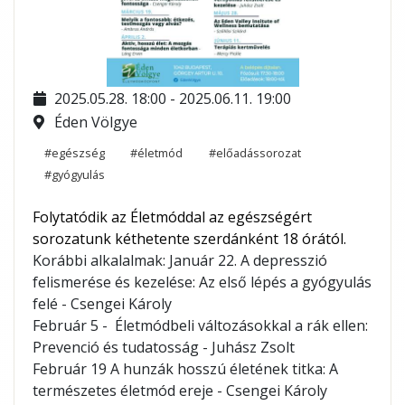
2025.05.28. 18:00 - 2025.06.11. 19:00
Éden Völgye
#egészség
#életmód
#előadássorozat
#gyógyulás
Folytatódik az Életmóddal az egészségért
sorozatunk kéthetente szerdánként 18 órától.
Korábbi alkalalmak: Január 22. A depresszió
felismerése és kezelése: Az első lépés a gyógyulás
felé - Csengei Károly
​Február 5 - Életmódbeli változásokkal a rák ellen:
Prevenció és tudatosság - Juhász Zsolt
Február 19 A hunzák hosszú életének titka: A
természetes életmód ereje - Csengei Károly