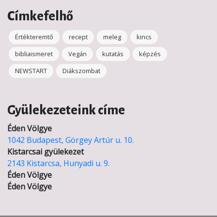
Címkefelhő
Értékteremtő
recept
meleg
kincs
bibliaismeret
Vegán
kutatás
képzés
NEWSTART
Diákszombat
Gyülekezeteink címe
Éden Völgye
1042 Budapest, Görgey Artúr u. 10.
Kistarcsai gyülekezet
2143 Kistarcsa, Hunyadi u. 9.
Éden Völgye
Éden Völgye