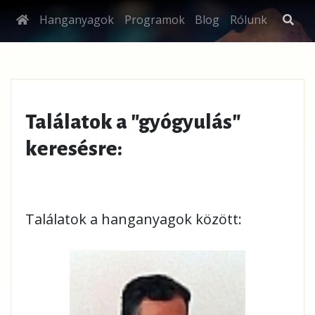
Hanganyagok
Programok
Blog
Rólunk
Találatok a "gyógyulás"
keresésre:
Találatok a hanganyagok között: