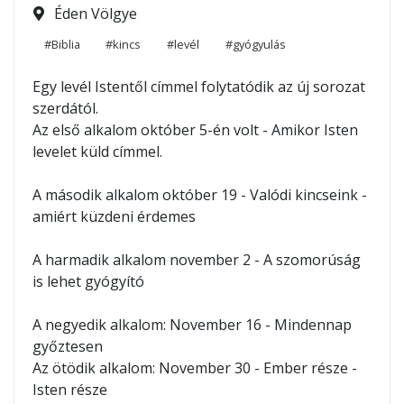
Éden Völgye
#Biblia
#kincs
#levél
#gyógyulás
Egy levél Istentől címmel folytatódik az új sorozat 
szerdától.
Az első alkalom október 5-én volt - Amikor Isten 
levelet küld címmel.
A második alkalom o
któber 19 - Valódi kincseink - 
amiért küzdeni érdemes
A harmadik alkalom n
ovember 2 - A szomorúság 
is lehet gyógyító
A negyedik alkalom: 
November 16 - Mindennap 
győztesen
Az ötödik alkalom: 
November 30 - Ember része - 
Isten része