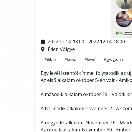
2022.12.14. 18:00 - 2022.12.14. 18:00
Éden Völgye
#Biblia
#kincs
#levél
#gyógyulás
Egy levél Istentől címmel folytatódik az új
Az első alkalom október 5-én volt - Amikor
A második alkalom o
któber 19 - Valódi k
A harmadik alkalom n
ovember 2 - A szom
A negyedik alkalom: 
November 16 - Mind
Az ötödik alkalom: 
November 30 - Ember r