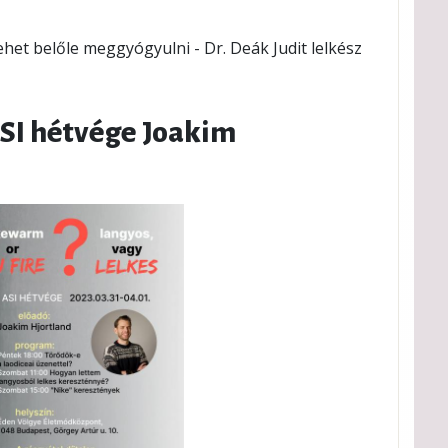
ehet belőle meggyógyulni - Dr. Deák Judit lelkész
ASI hétvége Joakim