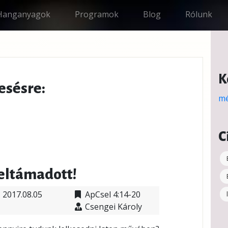
Hanganyagok
Programok
Blog
Rólunk
K
esésre:
mé
C
eltámadott!
2017.08.05
ApCsel 4:14-20
Csengei Károly