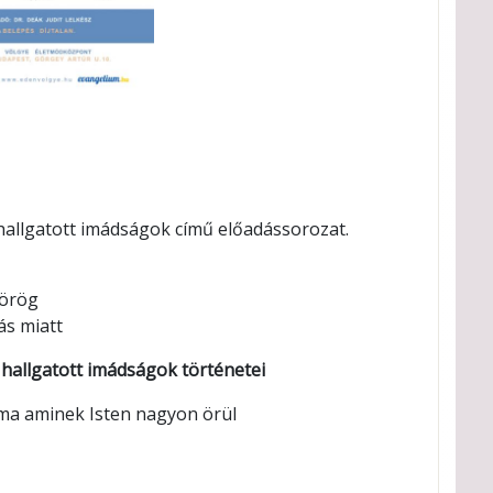
llgatott imádságok című előadássorozat.
yörög
ás miatt
hallgatott imádságok történetei
ima aminek Isten nagyon örül