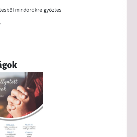
ztesből mindörökre győztes
z
ágok