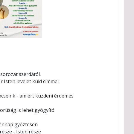
 sorozat szerdától.
 Isten levelet küld címmel.
incseink - amiért küzdeni érdemes
orúság is lehet gyógyító
ennap győztesen
észe - Isten része