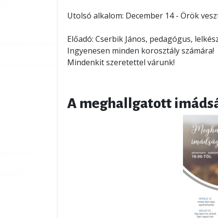
Utolsó alkalom: December 14 - Örök ves
Előadó: 
Cserbik János, 
pedagógus, lelkés
Ingyenesen minden korosztály számára!
Mindenkit szeretettel várunk!
A meghallgatott imáds