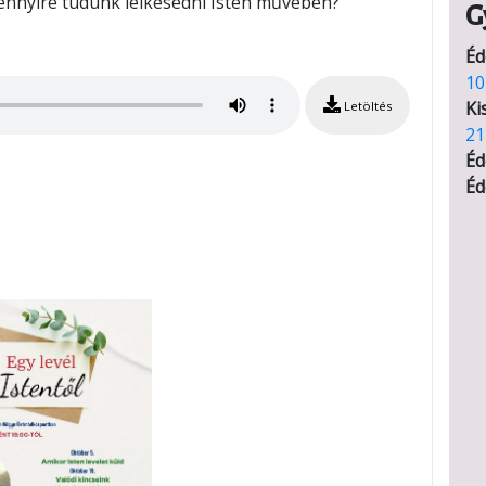
nnyire tudunk lelkesedni Isten művében?
G
Éd
10
Ki
Letöltés
21
Éd
Éd