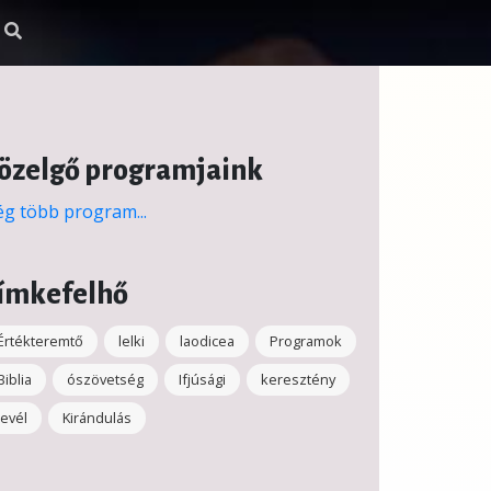
özelgő programjaink
g több program...
ímkefelhő
Értékteremtő
lelki
laodicea
Programok
Biblia
ószövetség
Ifjúsági
keresztény
levél
Kirándulás