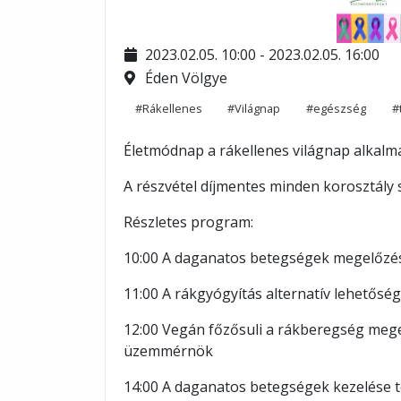
2023.02.05. 10:00 - 2023.02.05. 16:00
Éden Völgye
#Rákellenes
#Világnap
#egészség
#
Életmódnap a rákellenes világnap alkalm
A részvétel díjmentes minden korosztály
Részletes program:
10:00 A daganatos betegségek megelőzés
11:00 A rákgyógyítás alternatív lehetősége
12:00 Vegán főzősuli a rákberegség megel
üzemmérnök
14:00 A daganatos betegségek kezelése 