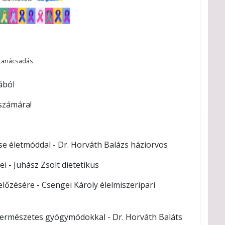
tanácsadás
ából
 számára!
e életmóddal - Dr. Horváth Balázs háziorvos
i - Juhász Zsolt dietetikus
őzésére - Csengei Károly élelmiszeripari
természetes gyógymódokkal - Dr. Horváth Baláts