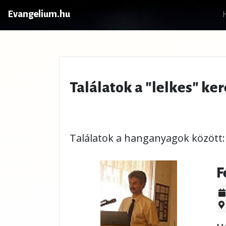
Evangelium.hu
Találatok a "lelkes" ker
Találatok a hanganyagok között:
F