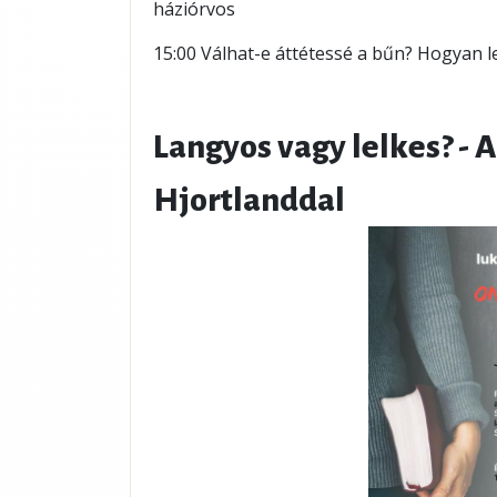
háziórvos
15:00 Válhat-e áttétessé a bűn? Hogyan l
Langyos vagy lelkes? - 
Hjortlanddal