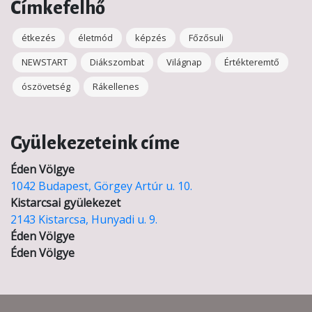
Címkefelhő
étkezés
életmód
képzés
Főzősuli
NEWSTART
Diákszombat
Világnap
Értékteremtő
ószövetség
Rákellenes
Gyülekezeteink címe
Éden Völgye
1042 Budapest, Görgey Artúr u. 10.
Kistarcsai gyülekezet
2143 Kistarcsa, Hunyadi u. 9.
Éden Völgye
Éden Völgye