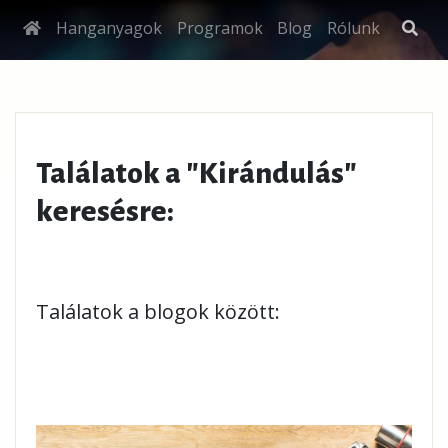
Hanganyagok
Programok
Blog
Rólunk
Találatok a "Kirándulás"
keresésre:
Találatok a blogok között: