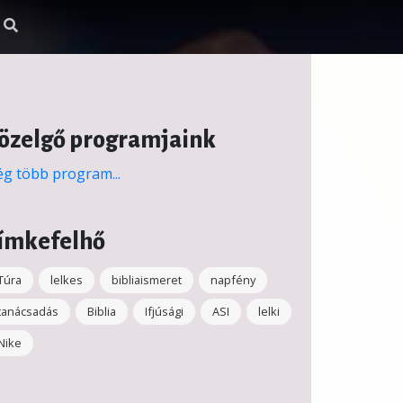
özelgő programjaink
g több program...
ímkefelhő
Túra
lelkes
bibliaismeret
napfény
tanácsadás
Biblia
Ifjúsági
ASI
lelki
Nike