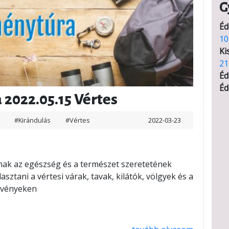
G
Éd
10
Ki
21
Éd
Éd
2022.05.15 Vértes
W
#Kirándulás
#Vértes
2022-03-23
nak az egészség és a természet szeretetének
asztani a vértesi várak, tavak, kilátók, völgyek és a
svényeken