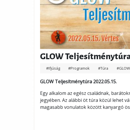
GLOW Teljesítménytúra 
#Ifjúság
#Programok
#Túra
#GLO
GLOW Teljesítménytúra 2022.05.15.
Egy alkalom az egész családnak, barátok
jegyében. Az alábbi öt túra közül lehet vál
magasabb vonulatok között kanyargó ö