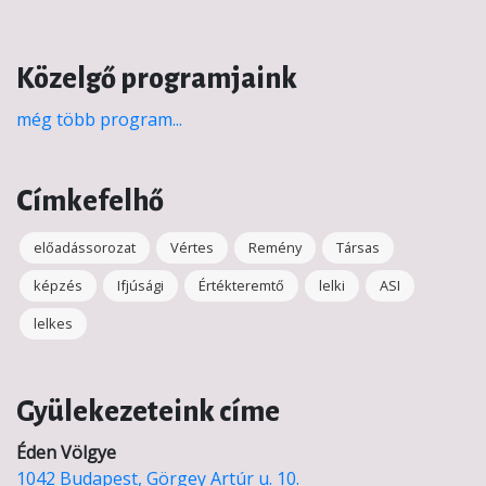
Közelgő programjaink
még több program...
Címkefelhő
előadássorozat
Vértes
Remény
Társas
képzés
Ifjúsági
Értékteremtő
lelki
ASI
lelkes
Gyülekezeteink címe
Éden Völgye
1042 Budapest, Görgey Artúr u. 10.