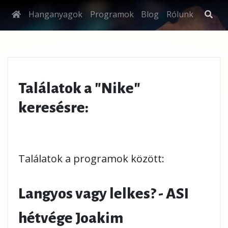
Hanganyagok
Programok
Blog
Rólunk
Találatok a "Nike"
keresésre:
Találatok a programok között:
Langyos vagy lelkes? - ASI
hétvége Joakim