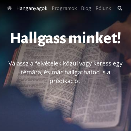
Hanganyagok
Programok
Blog
Rólunk
Hallgass minket!
Válassz a felvételek közül vagy keress egy
témára, és már hallgathatod is a
prédikációt.