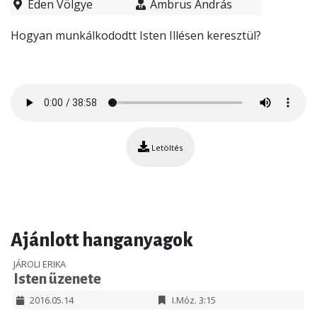
Éden Völgye
Ambrus András
Hogyan munkálkododtt Isten Illésen keresztül?
Letöltés
Ajánlott hanganyagok
JÁROLI ERIKA
Isten üzenete
2016.05.14
I.Móz. 3:15