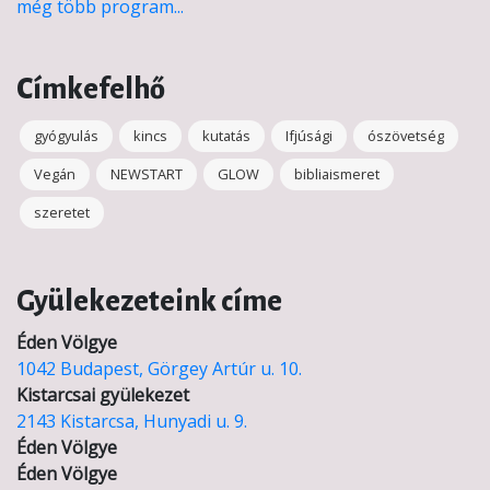
még több program...
Címkefelhő
gyógyulás
kincs
kutatás
Ifjúsági
ószövetség
Vegán
NEWSTART
GLOW
bibliaismeret
szeretet
Gyülekezeteink címe
Éden Völgye
1042 Budapest, Görgey Artúr u. 10.
Kistarcsai gyülekezet
2143 Kistarcsa, Hunyadi u. 9.
Éden Völgye
Éden Völgye