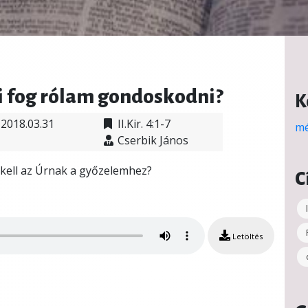
i fog rólam gondoskodni?
K
2018.03.31
II.Kir. 4:1-7
mé
Cserbik János
 kell az Úrnak a győzelemhez?
C
Letöltés