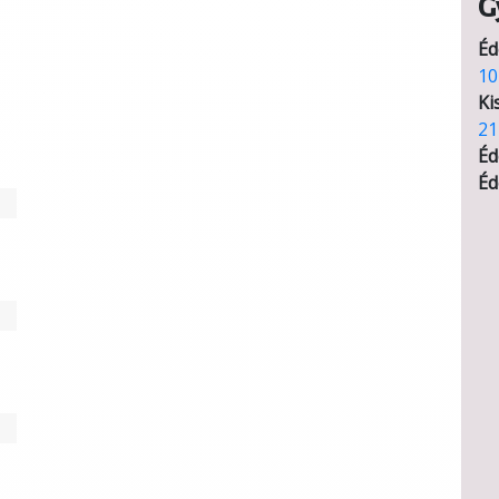
G
Éd
10
Ki
21
Éd
Éd