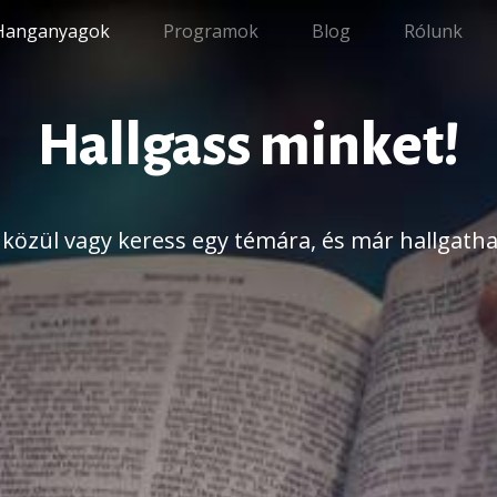
Hanganyagok
Programok
Blog
Rólunk
Hallgass minket!
k közül vagy keress egy témára, és már hallgathat