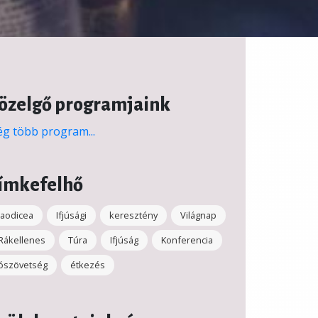
özelgő programjaink
g több program...
ímkefelhő
laodicea
Ifjúsági
keresztény
Világnap
Rákellenes
Túra
Ifjúság
Konferencia
ószövetség
étkezés