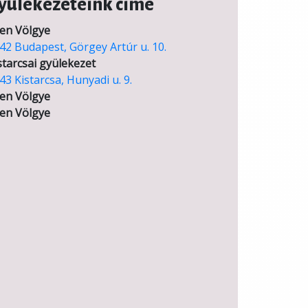
yülekezeteink címe
en Völgye
42 Budapest, Görgey Artúr u. 10.
starcsai gyülekezet
43 Kistarcsa, Hunyadi u. 9.
en Völgye
en Völgye