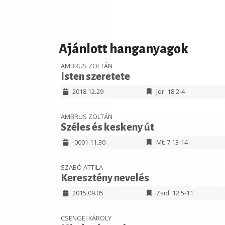
Ajánlott hanganyagok
AMBRUS ZOLTÁN
Isten szeretete
2018.12.29
Jer. 18:2-4
AMBRUS ZOLTÁN
Széles és keskeny út
-0001.11.30
Mt. 7:13-14
SZABÓ ATTILA
Keresztény nevelés
2015.09.05
Zsid. 12:5-11
CSENGEI KÁROLY