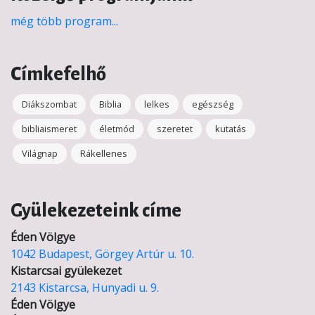
még több program...
Címkefelhő
Diákszombat
Biblia
lelkes
egészség
bibliaismeret
életmód
szeretet
kutatás
Világnap
Rákellenes
Gyülekezeteink címe
Éden Völgye
1042 Budapest, Görgey Artúr u. 10.
Kistarcsai gyülekezet
2143 Kistarcsa, Hunyadi u. 9.
Éden Völgye