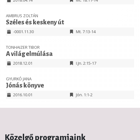
2018.04.14
Mt. 18:11-14
AMBRUS ZOLTÁN
Széles és keskeny út
-0001.11.30
Mt. 7:13-14
TONHAIZER TIBOR
A világ elmúlása
2018.12.01
I.Jn. 2:15-17
GYURKÓ JANA
Jónás könyve
2016.10.01
Jón. 1:1-2
Közelgő programjaink