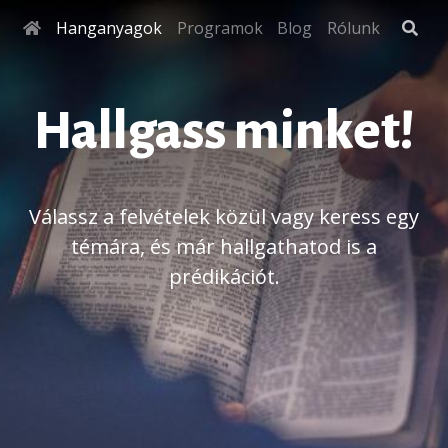
Hanganyagok
Programok
Blog
Rólunk
Hallgass minket!
Válassz a felvételek közül vagy keress egy
témára, és már hallgathatod is a
prédikációt.