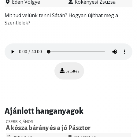
Éden Völgye
Kökényesi Zsuzsa
Mit tud velünk tenni Sátán? Hogyan újíthat meg a
Szentlélek?
Letöltés
Ajánlott hanganyagok
CSERBIK JÁNOS
A kósza bárány és a jó Pásztor