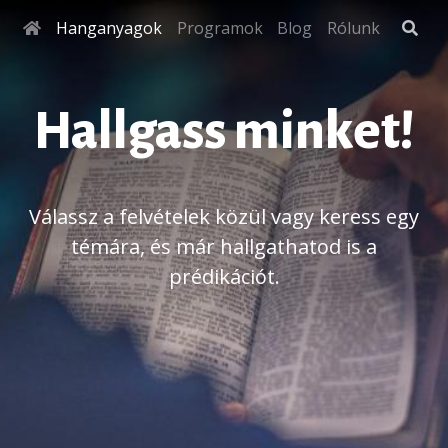
Hanganyagok
Programok
Blog
Rólunk
Hallgass minket!
Válassz a felvételek közül vagy keress egy
témára, és már hallgathatod is a
prédikációt.