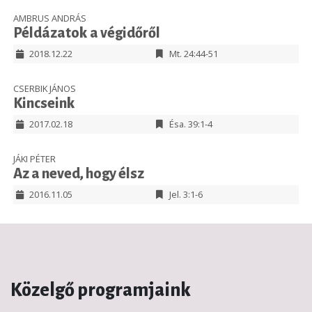
AMBRUS ANDRÁS
Példázatok a végidőről
2018.12.22
Mt. 24:44-51
CSERBIK JÁNOS
Kincseink
2017.02.18
Ésa. 39:1-4
JÁKI PÉTER
Az a neved, hogy élsz
2016.11.05
Jel. 3:1-6
Közelgő programjaink