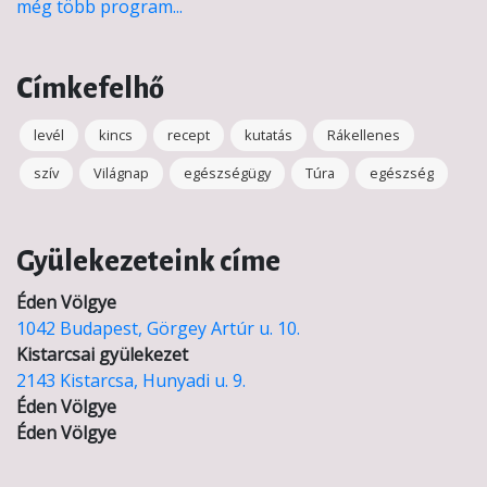
még több program...
Címkefelhő
levél
kincs
recept
kutatás
Rákellenes
szív
Világnap
egészségügy
Túra
egészség
Gyülekezeteink címe
Éden Völgye
1042 Budapest, Görgey Artúr u. 10.
Kistarcsai gyülekezet
2143 Kistarcsa, Hunyadi u. 9.
Éden Völgye
Éden Völgye