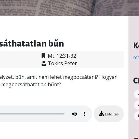
sáthatatlan bűn
K
Mt. 12:31-32
mé
Tokics Péter
helyzet, bűn, amit nem lehet megbocsátani? Hogyan
C
 a megbocsáthatatlan bűnt?
Letöltés