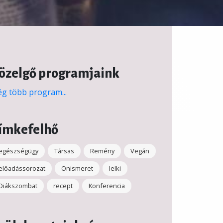
özelgő programjaink
g több program...
ímkefelhő
egészségügy
Társas
Remény
Vegán
előadássorozat
Önismeret
lelki
Diákszombat
recept
Konferencia