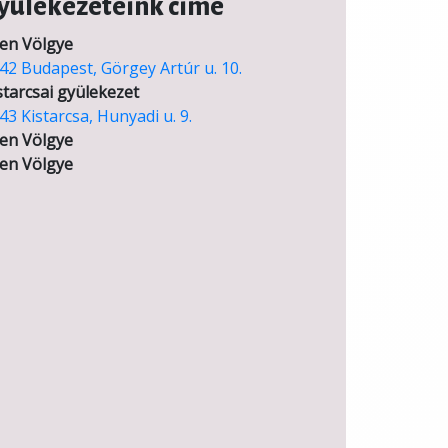
yülekezeteink címe
en Völgye
42 Budapest, Görgey Artúr u. 10.
starcsai gyülekezet
43 Kistarcsa, Hunyadi u. 9.
en Völgye
en Völgye