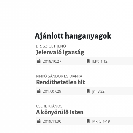
Ajánlott hanganyagok
DR. SZIGETI JENŐ
Jelenvaló igazság
2018.10.27
II.Pt. 1:12
RINKÓ SÁNDOR ÉS BIANKA
Rendíthetetlen hit
2017.07.29
Jn. 8:32
CSERBIK JÁNOS
A könyörülő Isten
2019.11.30
Mk. 5:1-19