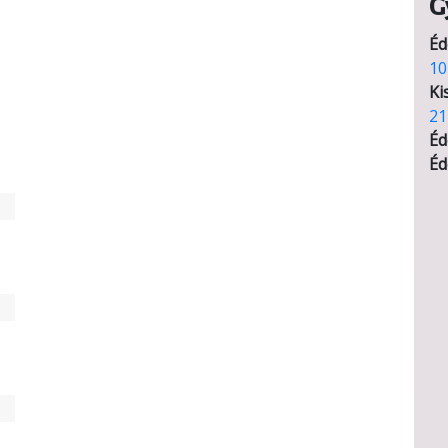
G
Éd
10
Ki
21
Éd
Éd