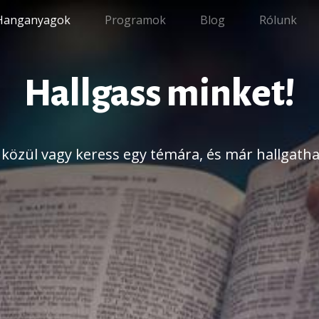
Hanganyagok
Programok
Blog
Rólunk
Hallgass minket!
k közül vagy keress egy témára, és már hallgathat