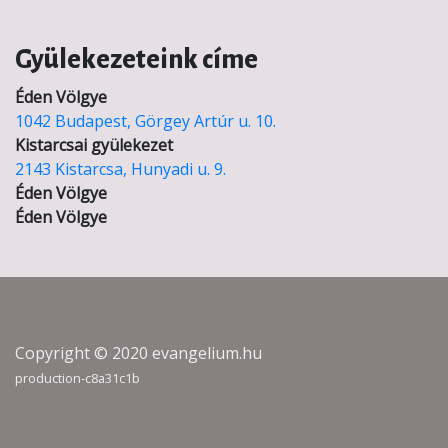
Gyülekezeteink címe
Éden Völgye
1042 Budapest, Görgey Artúr u. 10.
Kistarcsai gyülekezet
2143 Kistarcsa, Hunyadi u. 9.
Éden Völgye
Éden Völgye
Copyright © 2020 evangelium.hu
production-c8a31c1b