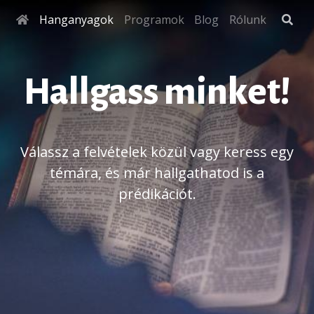
Hanganyagok
Programok
Blog
Rólunk
Hallgass minket!
Válassz a felvételek közül vagy keress egy
témára, és már hallgathatod is a
prédikációt.