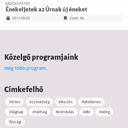
ERDŐDI PÉTER
Énekeljetek az Úrnak új éneket
2017.09.30
Zsolt. 96.
Közelgő programjaink
még több program...
Címkefelhő
Vértes
ószövetség
étkezés
Rákellenes
Világnap
imádság
Kirándulás
lelki
meleg
Ifjúsági