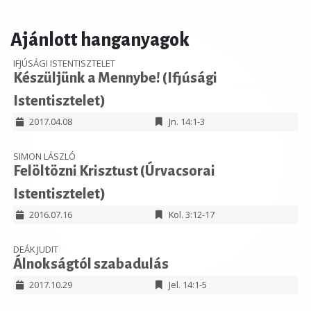
Ajánlott hanganyagok
IFJÚSÁGI ISTENTISZTELET
Készüljünk a Mennybe! (Ifjúsági
Istentisztelet)
2017.04.08
Jn. 14:1-3
SIMON LÁSZLÓ
Felöltözni Krisztust (Úrvacsorai
Istentisztelet)
2016.07.16
Kol. 3:12-17
DEÁK JUDIT
Álnokságtól szabadulás
2017.10.29
Jel. 14:1-5