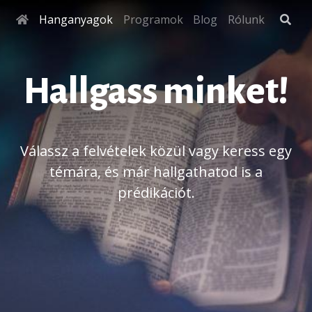
Hanganyagok
Programok
Blog
Rólunk
Hallgass minket!
Válassz a felvételek közül vagy keress egy
témára, és már hallgathatod is a
prédikációt.