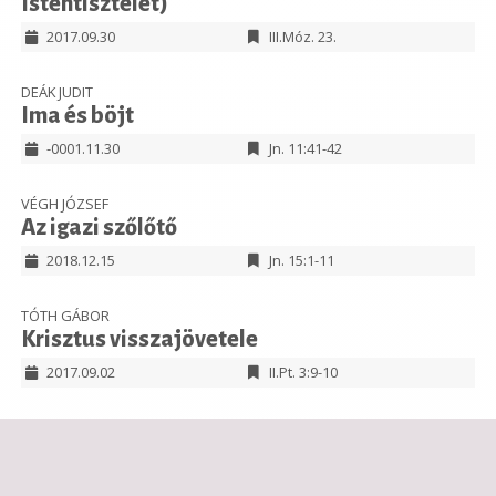
Istentisztelet)
2017.09.30
III.Móz. 23.
DEÁK JUDIT
Ima és böjt
-0001.11.30
Jn. 11:41-42
VÉGH JÓZSEF
Az igazi szőlőtő
2018.12.15
Jn. 15:1-11
TÓTH GÁBOR
Krisztus visszajövetele
2017.09.02
II.Pt. 3:9-10