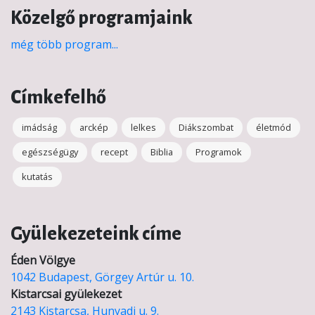
Közelgő programjaink
még több program...
Címkefelhő
imádság
arckép
lelkes
Diákszombat
életmód
egészségügy
recept
Biblia
Programok
kutatás
Gyülekezeteink címe
Éden Völgye
1042 Budapest, Görgey Artúr u. 10.
Kistarcsai gyülekezet
2143 Kistarcsa, Hunyadi u. 9.