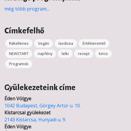
még több program...
Címkefelhő
Rákellenes
Vegán
laodicea
Értékteremtő
NEWSTART
napfény
lelki
recept
kincs
Programok
Gyülekezeteink címe
Éden Völgye
1042 Budapest, Görgey Artúr u. 10.
Kistarcsai gyülekezet
2143 Kistarcsa, Hunyadi u. 9.
Éden Völgye