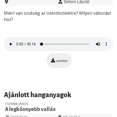
Simon László
Miért van szükség az Istentiszteletre? Milyen változást
hoz?
Letöltés
Ajánlott hanganyagok
CSERBIK JÁNOS
A legkönnyebb vallás