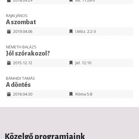
2018.09.29
Mt. 11:28-3
RAJKI JÁNOS
A szombat
2019.04.06
I.Móz. 2:2-3
NÉMETH BALÁZS
Jól szórakozol?
2015.12.12
Jel. 12:10
BÁNHIDI TAMÁS
A döntés
2016.04.30
Róma 5:8
Közelgő programjaink