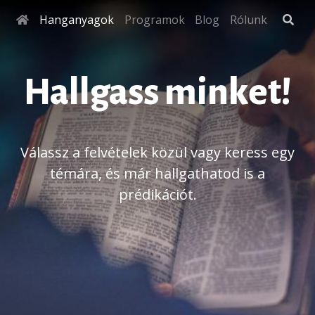
Hanganyagok
Programok
Blog
Rólunk
Hallgass minket!
Válassz a felvételek közül vagy keress egy
témára, és már hallgathatod is a
prédikációt.