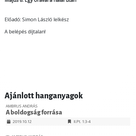
Május 8. Egy órával a halál után
Előadó: Simon László lelkész
A belépés díjtalan!
Ajánlott hanganyagok
AMBRUS ANDRÁS
A boldogság forrása
2019.10.12
II.Pt. 1:3-4