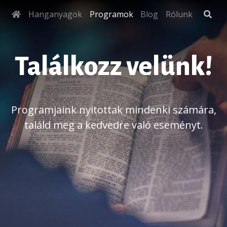
Hanganyagok
Programok
Blog
Rólunk
Találkozz velünk!
Programjaink nyitottak mindenki számára,
találd meg a kedvedre való eseményt.