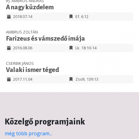
IFJ. AMBRUS ANDRÁS
A nagy küzdelem
2018.07.14
Ef. 6:12
AMBRUS ZOLTÁN
Farizeus és vámszedő imája
2016.08.06
Lk. 18:10-14
CSERBIK JÁNOS
Valaki ismer téged
2017.11.04
Zsolt. 139:13
Közelgő programjaink
még több program...