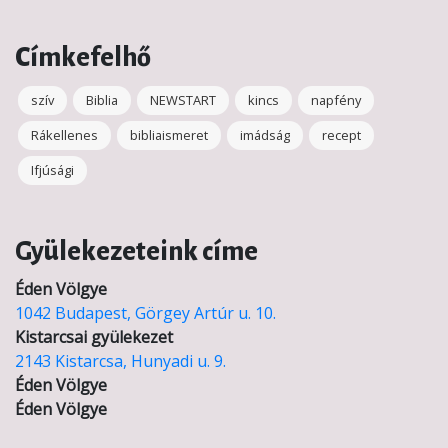
Címkefelhő
szív
Biblia
NEWSTART
kincs
napfény
Rákellenes
bibliaismeret
imádság
recept
Ifjúsági
Gyülekezeteink címe
Éden Völgye
1042 Budapest, Görgey Artúr u. 10.
Kistarcsai gyülekezet
2143 Kistarcsa, Hunyadi u. 9.
Éden Völgye
Éden Völgye